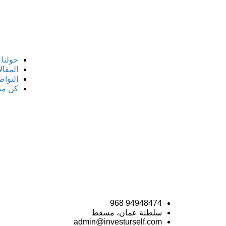
حولنا
المقال
التوا
كن مدر
94948474 968
سلطنة عمان، مسقط
admin@investurself.com