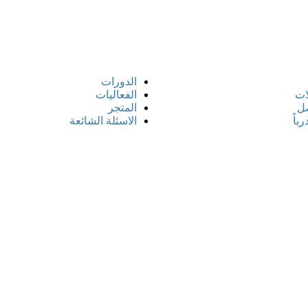
الدورات
ات
الفعاليات
صل
المتجر
باً
الاسئلة الشائعة