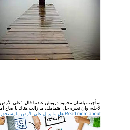
سأجيب بلسان محمود درويش عندما قال: “على الأرض ما 
لأجله، وأن تعيره جل اهتمامك، ما زالت هناك يا صاح أم
Read more about هل ما يزال على الأرض ما يستحق الحياة؟