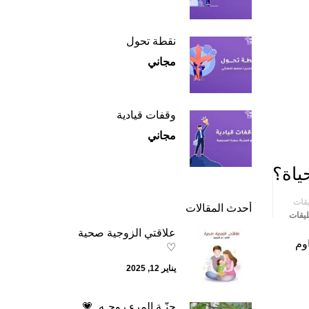
نقطة تحول
مجاني
وقفات قيادية
مجاني
ياة؟
يقات
أحدث المقالات
علاقتي الزوجية صحية
وم
♡
يناير 12, 2025
جنّـة المرء روحـه..💗