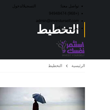
تواصل معنا:
التسجيل
الدخول
(+968) 94948474
admin@investurself.com
التخطيط
تعرف علينا أكثر
الرئيسية
التخطيط