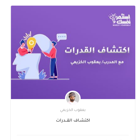
يعقوب الخزيمي
اكتشـاف القــدرات