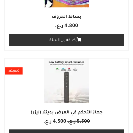
بساط الحروف
4.800
ر.ع.
إضافة إلى السلة
تخفيض
جهاز التحكم في العرض بوينتر (ليزر)
5.500
ر.ع.
4.500
ر.ع.