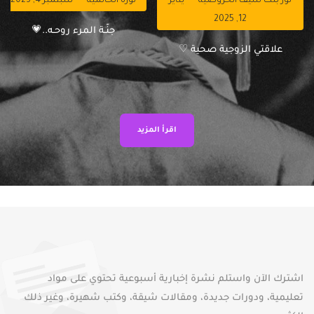
نور بنت سيف الخروصية
يناير
نورة الحاتمية
سبتمبر 4, 2023
12, 2025
جنّـة المرء روحـه..💗
علاقتي الزوجية صحية ♡
اقرأ المزيد
اشترك الآن واستلم نشرة إخبارية أسبوعية تحتوي على مواد
تعليمية، ودورات جديدة، ومقالات شيقة، وكتب شهيرة، وغير ذلك