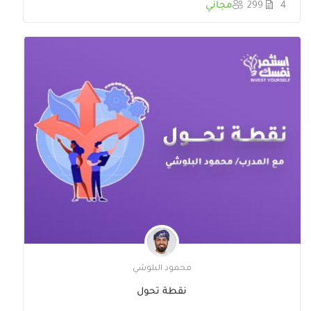
4
299
مجاني
محمود البلوشي
نقطة تحول