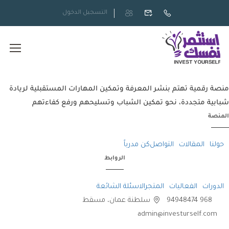
التسجيل
الدخول
منصة رقمية تهتم بنشر المعرفة وتمكين المهارات المستقبلية لريادة
شبابية متجددة، نحو تمكين الشباب وتسليحهم ورفع كفاءتهم
المنصة
حولنا
المقالات
التواصل
كن مدرباً
الروابط​
الدورات
الفعاليات
المتجر
الاسئلة الشائعة
968 94948474
سلطنة عمان، مسقط
admin@investurself.com